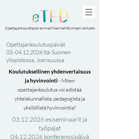
Opettajankouluttajien ammatillisen kehittymisen verkosto
Opettajankoulutuspäivät
03.-04.12.2026
Itä-Suomen
yliopistossa, Joensuussa
Koulutuksellinen yhdenvertaisuus
ja hyvinvointi
- Miten
opettajankoulutus voi edistää
yhteiskunnallista, pedagogista ja
yksilöllistä hyvinvointia?
03.12.2026
esiseminaarit ja
työpajat
04.12.2026 konferenssipäivä