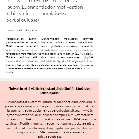
motivation in Finnish basic education
(suom. Luonnontiedon motivaation
kehittyminen suomalaisessa
peruskoulussa)
Linkki väitöskirjaan
Väitöskirjassani tutkin luonnontiedon motivaation kehitystä
perusopetuksessa sekä sukupuolen vaikutusta tähän kehitykseen.
Tutkimuksessa tarkasteltiin myös oppilaiden motivaation, tarkemmin
odotusten ja arvostusten, vaikutusta koulumenestykseen ja ammatillisiin
tavoitteisiin matematiikan, luonnontieteen ja teknologian (LUMA) aloilla.
Tulokset osoittivat, että vahva usko omaan osaamiseen ylläpitää
luonnontiedon motivaation positiivista kehitystä sekä suojaa opiskelussa
koetuilta kustannuksilta peruskoulun aikana. Lisäksi oppilaiden kiinnostus
luonnontietoa kohtaan ennusti myöhempiä ammatillisia tavoitteita LUMA-
aloilla.
Toivoisin, että väitöskirjastani jäisi elämään tämä yksi
lause/ajatus:
Suomessa tytöt ovat motivoituneita luonnontiedon opiskeluun
ja saavat keskimäärin poikia parempia arvosanoja matematiikan
ja luonnontiedon oppiaineissa peruskoulun aikana. Nykyään
tytöt ovat myös poikia kiinnostuneempia LUMA ammateista
mukaan lukien lääketieteen alat, joissa vahvaa LUMA osaamista
tarvitaan. Tyttöjen luonnontiedon motivaatiota ja akateemista
valmiutta tulisi koulussa pystyä ylläpitämään ja vahvistamaan
monipuolisen LUMA osaamisen varmistamiseksi
tulevaisuudessa.